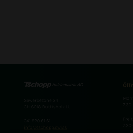
Öff
Mont
Gewerbezone 24
7.30
CH-6018 Buttisholz LU
Frei
041 929 61 61
7.30
info
tschopp.swiss