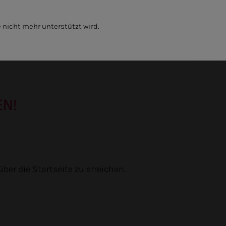
 nicht mehr unterstützt wird.
GKEIT
UNTERNEHMEN
EN!
ber die Startseite zu erreichen.