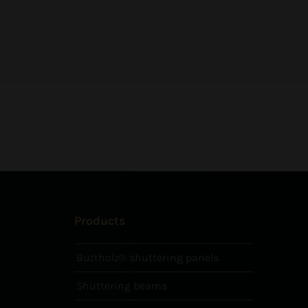
Products
Buttholz® shuttering panels
Shuttering beams