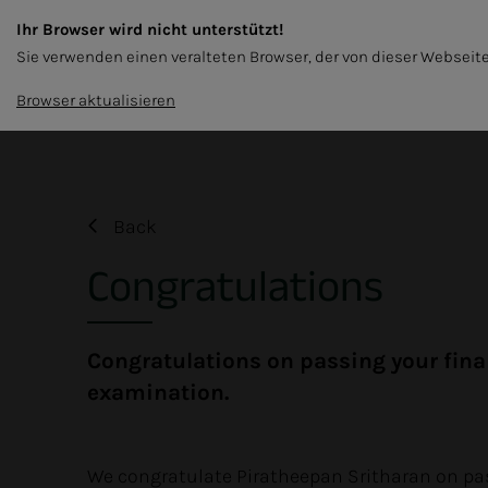
Ihr Browser wird nicht unterstützt!
EN
Sie verwenden einen veralteten Browser, der von dieser Webseite
SHUTTERING
WOOD PELLETS
SUSTAIN
Browser aktualisieren
Back
Congratulations
Congratulations on passing your fina
examination.
We congratulate Piratheepan Sritharan on pas