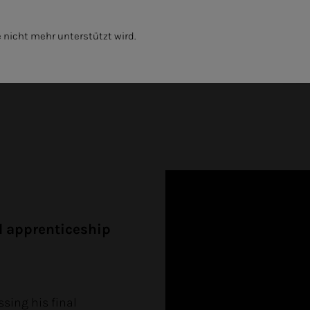
 nicht mehr unterstützt wird.
ABILITY
THE COMPANY
l apprenticeship
sing his final