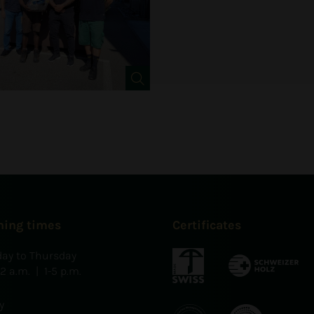
ning times
Certificates
ay to Thursday
12 a.m. | 1-5 p.m.
y