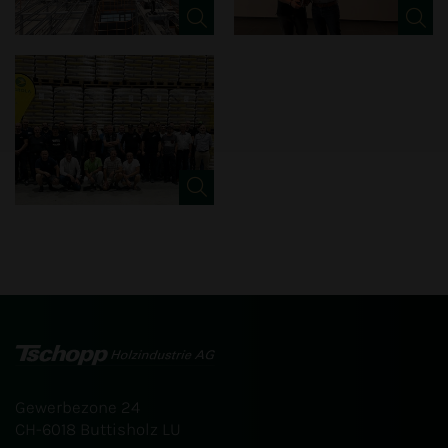
Gewerbezone 24
CH-6018 Buttisholz LU