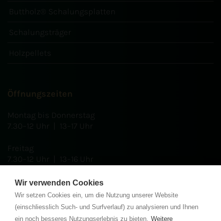
Buttholz® Schalungsplatten
Schalungsträger
Holzpellets
Öffnungszeiten
Montag bis Donnerstag
7.30–12 Uhr | 13–17 Uhr
Freitag
7.30–12 Uhr | 13–16 Uhr
Wir verwenden Cookies
Wir setzen Cookies ein, um die Nutzung unserer Website
Zertifikate
(einschliesslich Such- und Surfverlauf) zu analysieren und Ihnen
ein noch besseres Nutzungserlebnis zu bieten.
Weitere