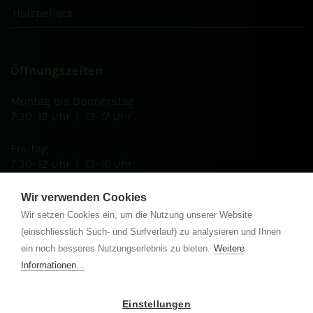
Holzpellets
Öffnungszeiten
Montag bis Donnerstag
7.30–12 Uhr | 13–17 Uhr
Freitag
7.30–12 Uhr | 13–16 Uhr
Wir verwenden Cookies
Wir setzen Cookies ein, um die Nutzung unserer Website
Zertifikate
(einschliesslich Such- und Surfverlauf) zu analysieren und Ihnen
ein noch besseres Nutzungserlebnis zu bieten.
Weitere
Informationen...
Einstellungen