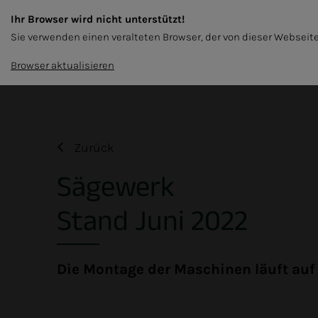
Ihr Browser wird nicht unterstützt!
DE
Sie verwenden einen veralteten Browser, der von dieser Webseite
SCHALUNG
HOLZPELLETS
NACHHALTI
Browser aktualisieren
Zurück
Sägewerk
Stand Juni 2022
Die Montage der Maschinen läuft auf