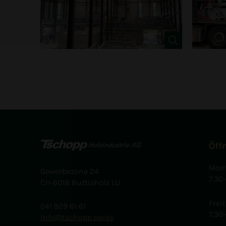
Öff
Mont
Gewerbezone 24
7.30
CH-6018 Buttisholz LU
Frei
041 929 61 61
7.30
info
tschopp.swiss