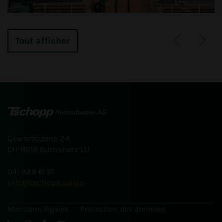
Tout afficher
RETOUR SUR LA CÉRÉMONIE
D'INAUGURATION DE LA NOUVELLE SCIERIE
Trois événements, une étape marquante et
d'innombrables moments inoubliables.
Gewerbezone 24
Plus
CH-6018 Buttisholz LU
041 929 61 61
info
tschopp.swiss
Mentions légales
Protection des données