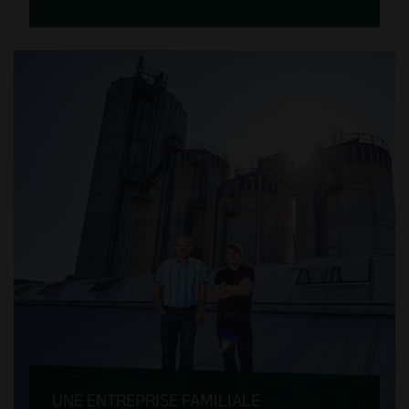
L’utilisation raisonnée de la matière
première qu’est le bois coule de source
pour nous. Les rondins suisses sont
transformés en panneaux de coffrage,
tandis que tous les résidus de bois
générés sont valorisés sous forme de
pellets, de chaleur et de courant vert. Le
tout est parfaitement orchestré et
coordonné, sur un seul et même site.
UNE ENTREPRISE FAMILIALE