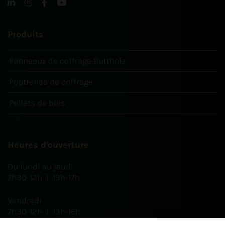
Produits
Panneaux de coffrage Buttholz
Poutrelles de coffrage
Pellets de bois
Heures d'ouverture
Du lundi au jeudi
7h30-12h | 13h-17h
Vendredi
7h30-12h | 13h-16h