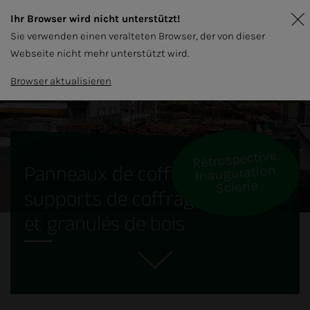
Ihr Browser wird nicht unterstützt!
Sie verwenden einen veralteten Browser, der von dieser
Webseite nicht mehr unterstützt wird.
Browser aktualisieren
Rétrospective
Panneaux de coffrage,
Inauguration
Scierie
supports de coffrage
et granulés de bois