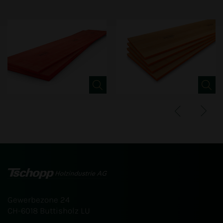
Gewerbezone 24
CH-6018 Buttisholz LU