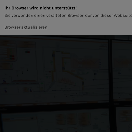
Ihr Browser wird nicht unterstützt!
IT
Sie verwenden einen veralteten Browser, der von dieser Webseite
CASSAFORMA
PELLET DI LEGNO
SOSTE
Browser aktualisieren