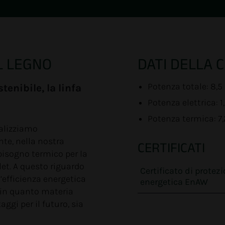
L LEGNO
DATI DELLA 
Potenza totale: 8,
enibile, la linfa
Potenza elettrica: 
Potenza termica: 7
ealizziamo
te, nella nostra
CERTIFICATI
bbisogno termico per la
let. A questo riguardo
Certificato di protez
efficienza energetica
energetica EnAW
no in quanto materia
ggi per il futuro, sia