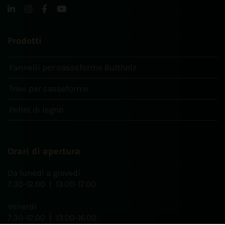
Prodotti
Pannelli per casseforme Buttholz
Travi per casseforme
Pellet di legno
Orari di apertura
Da lunedì a giovedì
7.30-12.00 | 13.00-17.00
Venerdì
7.30-12.00 | 13.00-16.00