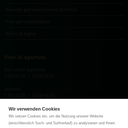
Pannelli per casseforme Buttholz
Travi per casseforme
Pellet di legno
Orari di apertura
Da lunedì a giovedì
7.30-12.00 | 13.00-17.00
Venerdì
7.30-12.00 | 13.00-16.00
Wir verwenden Cookies
Wir setzen Cookies ein, um die Nutzung unserer Website
Certificati
(einschliesslich Such- und Surfverlauf) zu analysieren und Ihnen