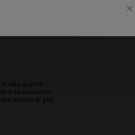
di alta qualità
ole e da mansioni
ffre ancora di più.