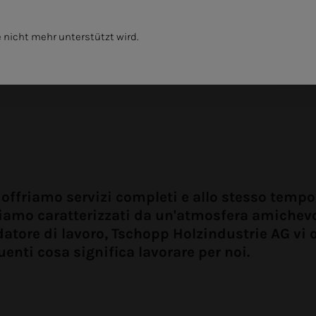
 nicht mehr unterstützt wird.
NIBILITÀ
L'IMPRESA
 offriamo servizi completi e allo stesso tempo 
 Siamo caratterizzati da un'atmosfera amichev
atore di lavoro, Tschopp Holzindustrie AG vi o
enti cosa significa lavorare per noi.