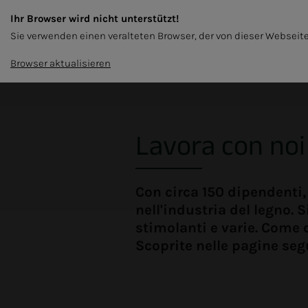
Ihr Browser wird nicht unterstützt!
IT
Sie verwenden einen veralteten Browser, der von dieser Webseite
CASSAFORMA
PELLET DI LEGNO
SOSTE
Browser aktualisieren
Lavora con noi
Con circa 150 dipendenti,
nell'industria del legno.
stimolanti e varie. Come d
Scoprite nelle pagine segu