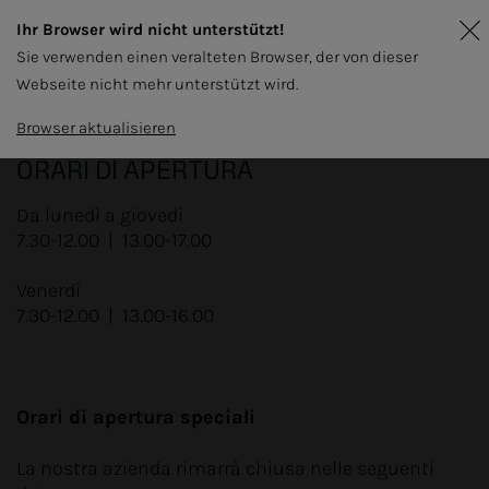
Ihr Browser wird nicht unterstützt!
Sie verwenden einen veralteten Browser, der von dieser
Webseite nicht mehr unterstützt wird.
Browser aktualisieren
ORARI DI APERTURA
Da lunedì a giovedì
7.30-12.00 | 13.00-17.00
Venerdì
7.30-12.00 | 13.00-16.00
Orari di apertura speciali
La nostra azienda rimarrà chiusa nelle seguenti