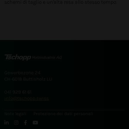
schemi di taglio e un'alta resa allo stesso tempo.
Gewerbezone 24
CH-6018 Buttisholz LU
041 929 61 61
info
tschopp.swiss
Note legali
Protezione dei dati personali