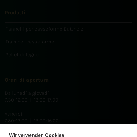
Prodotti
Pannelli per casseforme Buttholz
Travi per casseforme
Pellet di legno
Orari di apertura
Da lunedì a giovedì
7.30-12.00 | 13.00-17.00
Venerdì
7.30-12.00 | 13.00-16.00
Wir verwenden Cookies